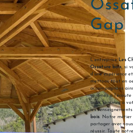
Ossat
Gap
L’entreprise
Les Ch
Ossature bois
, si 
d’une expérience et
mettons tout en oe
accompagnons ains
sommes à l’écoute 
nous sommes à vot
les renseignements
bois
. Notre métier
partager avec vous
réussir. Toute notr