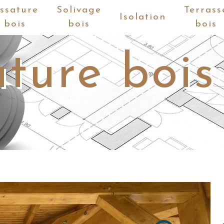
ssature
Solivage
Terrass
Isolation
bois
bois
bois
ture boi