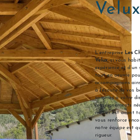
Velux
L’entreprise
Les Ch
Velux
, si vous hab
expérience et d’un 
tout en oeuvre pou
accompagnons ains
à l’écoute de vos b
sommes à votre dis
renseignements néc
métier est avant t
vous renforce encor
notre équipe est qu
rigueur.