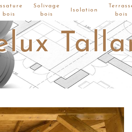
ssature
Solivage
Terrass
Isolation
bois
bois
bois
elux Talla