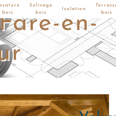
ssature
Solivage
Terrass
Isolation
bois
bois
bois
Fare-en-
ur