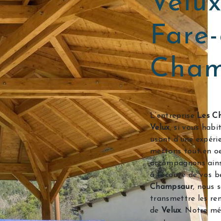
Velu
Fare-
Cham
L’entreprise
Les Ch
Velux
, si vous hab
usant d’une expérie
mettons tout en oe
accompagnons ains
à l’écoute de vos b
Champsaur
, nous 
transmettre les re
de
Velux
. Notre mé