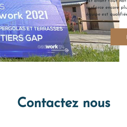
est avant tout not
renforce encore plu
équipe est qualifié
Contactez nous