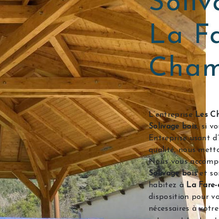
Soliv
La F
Cham
L’entreprise
Les Ch
Solivage bois
, si 
Entreprise usant d’
qualité, nous mett
Nous vous accompa
Solivage bois
et so
habitez à
La Fare
disposition pour v
nécessaires à votr