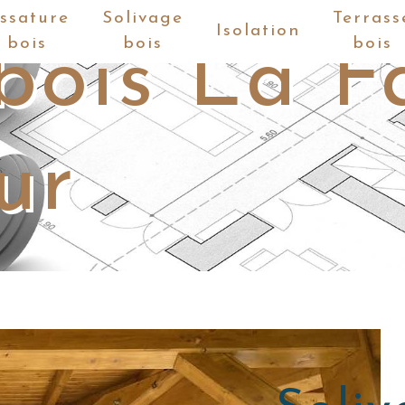
ssature
Solivage
Terrass
Isolation
bois
bois
bois
bois La F
ur