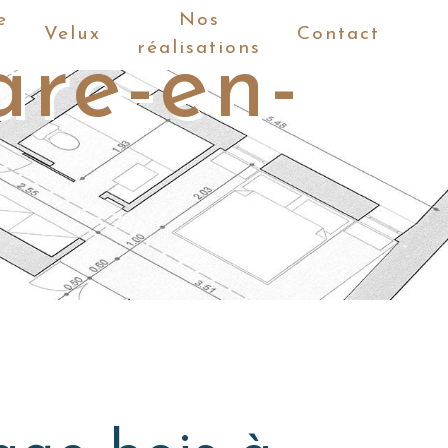
e
Nos
Velux
Contact
réalisations
are-en-