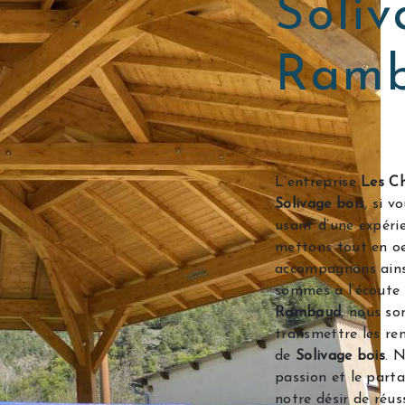
Soliv
Ram
L’entreprise
Les Ch
Solivage bois
, si 
usant d’une expérie
mettons tout en oe
accompagnons ains
sommes à l’écoute 
Rambaud
, nous so
transmettre les re
de
Solivage bois
. 
passion et le part
notre désir de réus