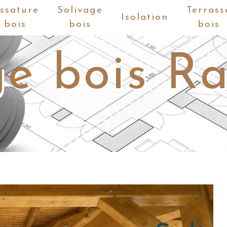
ssature
Solivage
Terrass
Isolation
bois
bois
bois
ge bois 